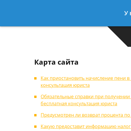
Москва
Санкт-Петербург
У 
7 499-938-45-40
7 812-467-35
Карта сайта
Как приостановить начисление пени в 
консультация юриста
Обязательные справки при получении 
бесплатная консультация юриста
Предусмотрен ли возврат процента по 
Какую предоставит информацию налого