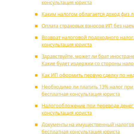
консультация юриста
Каким налогом облагается доход физ л
Оплата страховых взносов ИП без наем
Возврат налоговой подоходного налога
консультация юриста
Здравствуйте, может ли брат иностран
Какие будет издержки со стороны нал
Как ИП оформить первую сделку по не
Необходимо ли платить 13% налог при
бесплатная консультация юриста
Налогообложение при переводе денег и
консультация юриста
Документы на имущественный налоговы
бесплатная консультация юриста