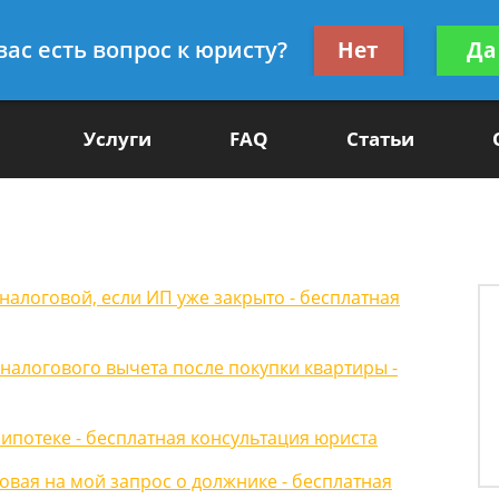
Получите консул
вас есть вопрос к юристу?
Нет
Да
-90
бес
Услуги
FAQ
Статьи
налоговой, если ИП уже закрыто - бесплатная
налогового вычета после покупки квартиры -
ипотеке - бесплатная консультация юриста
вая на мой запрос о должнике - бесплатная