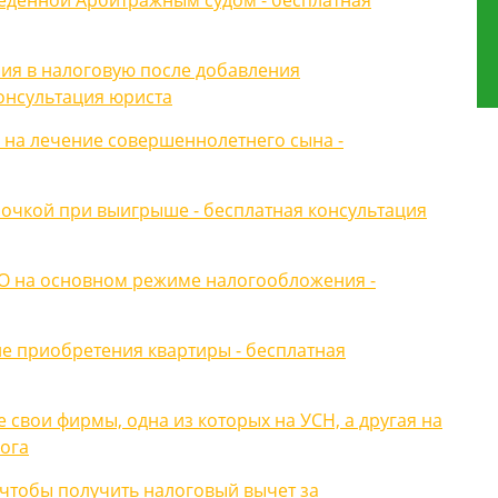
еденной Арбитражным судом - бесплатная
ния в налоговую после добавления
онсультация юриста
 на лечение совершеннолетнего сына -
ночкой при выигрыше - бесплатная консультация
ОО на основном режиме налогообложения -
е приобретения квартиры - бесплатная
 свои фирмы, одна из которых на УСН, а другая на
ога
 чтобы получить налоговый вычет за