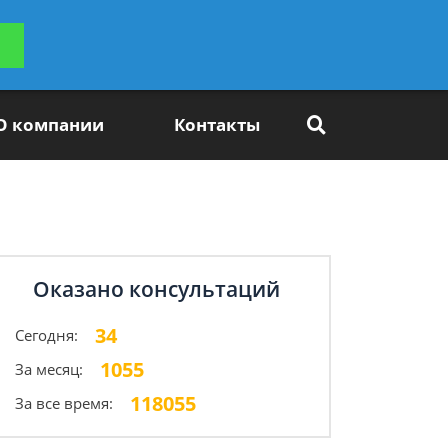
ьтацию
Задать вопрос
платно
О компании
Контакты
Оказано консультаций
34
Сегодня:
1055
За месяц:
118055
За все время: