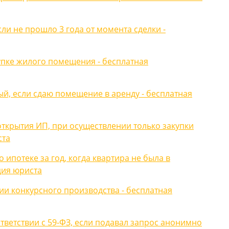
сли не прошло 3 года от момента сделки -
пке жилого помещения - бесплатная
тый, если сдаю помещение в аренду - бесплатная
открытия ИП, при осуществлении только закупки
ста
 ипотеке за год, когда квартира не была в
ция юриста
и конкурсного производства - бесплатная
ответствии с 59-ФЗ, если подавал запрос анонимно