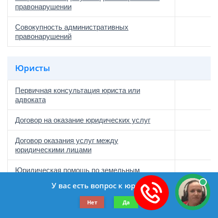
правонарушении
Совокупность административных
правонарушений
Юристы
Первичная консультация юриста или
адвоката
Договор на оказание юридических услуг
Договор оказания услуг между
юридическими лицами
Юридическая помощь по земельным
вопросам
У вас есть вопрос к юристу?
Юридическая консультация мошенничество
Нет
Да