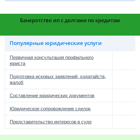
Банкротство ип с долгами по кредитам
Популярные юридические услуги
Первичная консультация профильного
юриста
Подготовка исковых заявлений, ходатайств,
жалоб
Составление юридических документов
Юридическое сопровождение сделок
о
Представительство интересов в суде