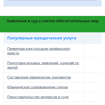
Заявление в суд о снятии обеспечительных мер
Популярные юридические услуги
Первичная консультация профильного
юриста
Подготовка исковых заявлений, ходатайств,
жалоб
Составление юридических документов
Юридическое сопровождение сделок
о
Представительство интересов в суде