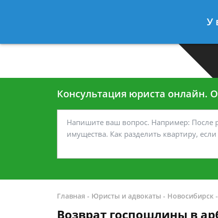
Москва
Санкт-Петербург
У 
7 499-938-45-40
7 812-467-35
Консультация юриста онлайн. От
Главная
-
Юристы и адвокаты
-
Новосибирск
Возврат госпошлины в а