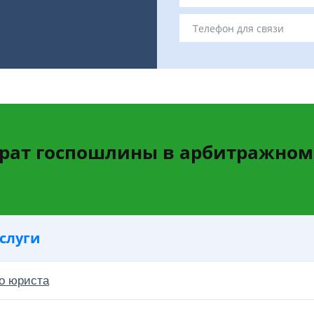
рат госпошлины в арбитражном
слуги
о юриста