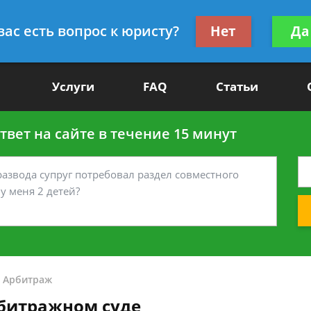
Получите консул
вас есть вопрос к юристу?
Нет
Да
-90
бес
Услуги
FAQ
Статьи
вет на сайте в течение 15 минут
-
Арбитраж
рбитражном суде