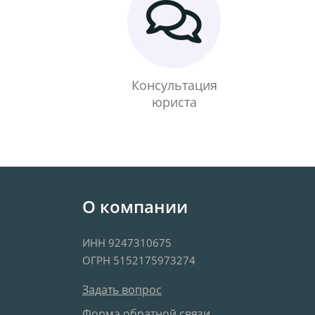
Консультация
юриста
О компании
ИНН 9247310675
ОГРН 5152175973274
Задать вопрос
Форма обратной связи