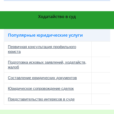
Ходатайство в суд
Популярные юридические услуги
Первичная консультация профильного
юриста
Подготовка исковых заявлений, ходатайств,
жалоб
Составление юридических документов
Юридическое сопровождение сделок
о
Представительство интересов в суде