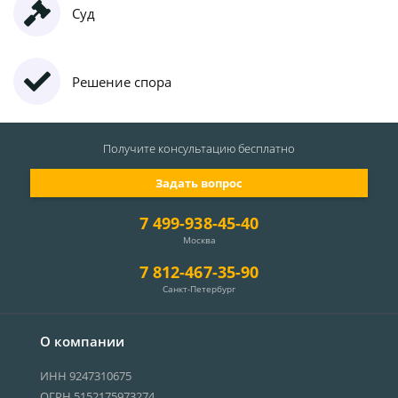
Суд
Решение спора
Получите консультацию
бесплатно
Задать вопрос
7 499-938-45-40
Москва
7 812-467-35-90
Санкт-Петербург
О компании
ИНН 9247310675
ОГРН 5152175973274