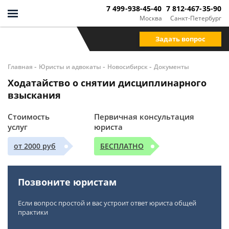
7 499-938-45-40
7 812-467-35-90
Москва
Санкт-Петербург
Задать вопрос
-
-
-
Главная
Юристы и адвокаты
Новосибирск
Документы
Ходатайство о снятии дисциплинарного
взыскания
Стоимость
Первичная консультация
услуг
юриста
от 2000 руб
БЕСПЛАТНО
Позвоните юристам
Если вопрос простой и вас устроит ответ юриста общей
практики