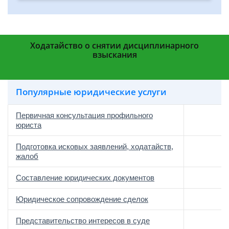
Ходатайство о снятии дисциплинарного
взыскания
Популярные юридические услуги
Первичная консультация профильного
юриста
Подготовка исковых заявлений, ходатайств,
жалоб
Составление юридических документов
Юридическое сопровождение сделок
о
Представительство интересов в суде