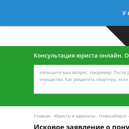
Москва
Санкт-Петербург
У 
7 499-938-45-40
7 812-467-35
Консультация юриста онлайн. От
Главная
-
Юристы и адвокаты
-
Новосибирск
Исковое заявление о пон