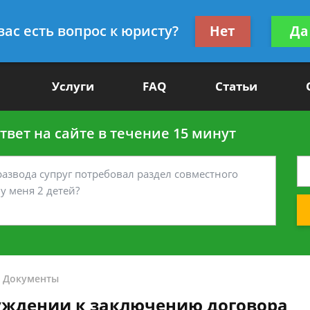
Получите консул
вас есть вопрос к юристу?
Нет
Да
-90
бес
Услуги
FAQ
Статьи
вет на сайте в течение 15 минут
-
Документы
уждении к заключению договора