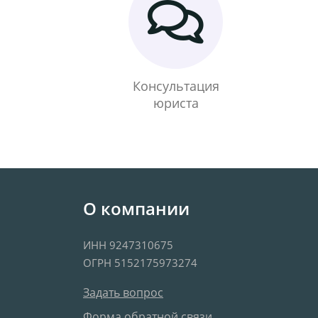
Консультация
юриста
О компании
ИНН 9247310675
ОГРН 5152175973274
Задать вопрос
Форма обратной связи