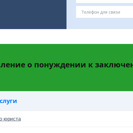
вление о понуждении к заключе
слуги
о юриста