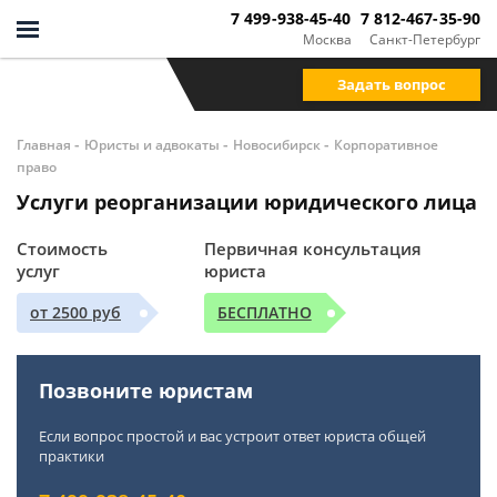
7 499-938-45-40
7 812-467-35-90
Москва
Санкт-Петербург
Задать вопрос
-
-
-
Главная
Юристы и адвокаты
Новосибирск
Корпоративное
право
Услуги реорганизации юридического лица
Стоимость
Первичная консультация
услуг
юриста
от 2500 руб
БЕСПЛАТНО
Позвоните юристам
Если вопрос простой и вас устроит ответ юриста общей
практики