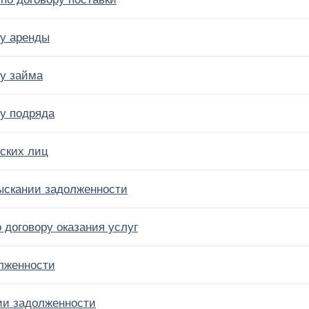
ру аренды
ру займа
ру подряда
ских лиц
зыскании задолженности
 договору оказания услуг
олженности
ии задолженности