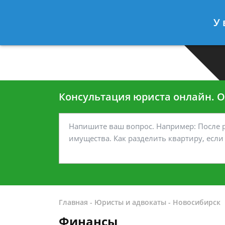
Москва
Санкт-Петербург
У 
7 499-938-45-40
7 812-467-35
Консультация юриста онлайн. От
Главная
-
Юристы и адвокаты
-
Новосибирск
Финансы