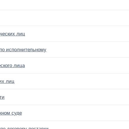
ческих лиц
 по исполнительному
ского лица
их лиц
ти
жном суде
по договору поставки