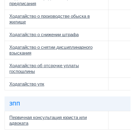
предписания
Ходатайство о производстве обыска в
жилище
Ходатайство о снижении штрафа
Ходатайство о снятии дисциплинарного
взыскания
Ходатайство об отсрочке уплаты
госпошлины
Ходатайство упк
ЗПП
Первичная консультация юриста или
адвоката