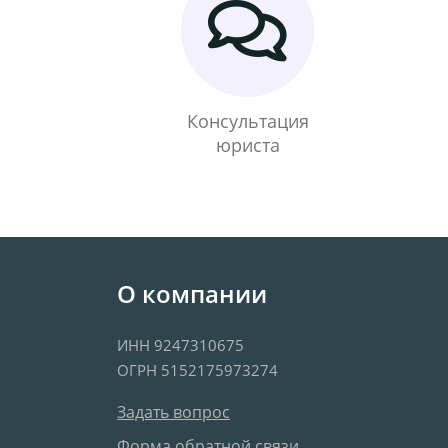
Консультация
юриста
О компании
ИНН 9247310675
ОГРН 5152175973274
Задать вопрос
Форма обратной связи