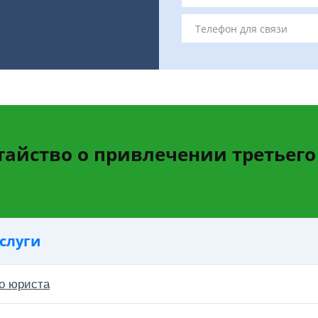
тайство о привлечении третьего
слуги
о юриста