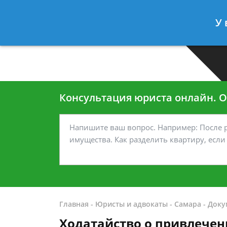
Москва
Санкт-Петербург
У 
7 499-938-45-40
7 812-467-35
Консультация юриста онлайн. От
Главная
-
Юристы и адвокаты
-
Самара
-
Доку
Ходатайство о привлечен