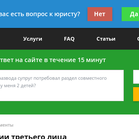
Получите консул
вас есть вопрос к юристу?
Нет
Да
-90
бес
Услуги
FAQ
Статьи
вет на сайте в течение 15 минут
менты
ии третьего лица