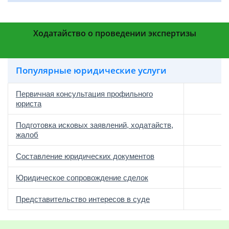
Ходатайство о проведении экспертизы
Популярные юридические услуги
Первичная консультация профильного
юриста
Подготовка исковых заявлений, ходатайств,
жалоб
Составление юридических документов
Юридическое сопровождение сделок
о
Представительство интересов в суде