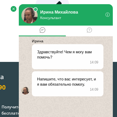
Решение
спора
та
90
Получите консультацию
бесплатно