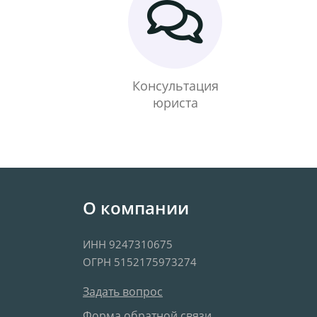
Консультация
юриста
О компании
ИНН 9247310675
ОГРН 5152175973274
Задать вопрос
Форма обратной связи