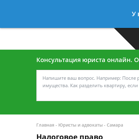
Москва
Санкт-Петербург
У 
7 499-938-45-40
7 812-467-35
Консультация юриста онлайн. От
Главная
-
Юристы и адвокаты
-
Самара
Налоговое право