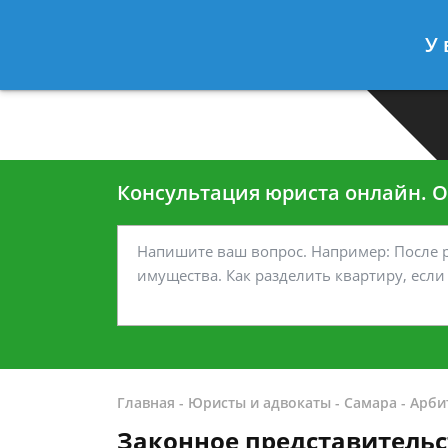
Москва
Санкт-Петербург
У 
7 499-938-45-40
7 812-467-35
Консультация юриста онлайн. От
Главная
-
Юристы и адвокаты
-
Самара
-
Арби
Законное представительс