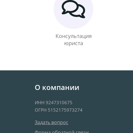
Консультация
юриста
О компании
ИНН 9247310675
ОГРН 5152175973274
Задать вопрос
Форма обратной связи