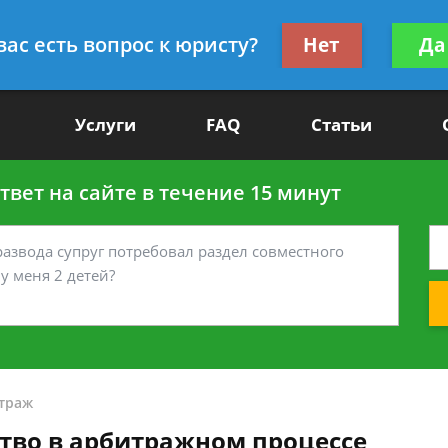
Получите консул
вас есть вопрос к юристу?
Нет
Да
-90
бес
Услуги
FAQ
Статьи
вет на сайте в течение 15 минут
траж
тво в арбитражном процессе