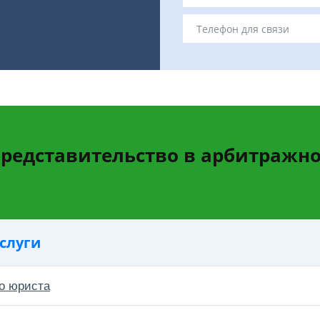
представительство в арбитражно
слуги
о юриста