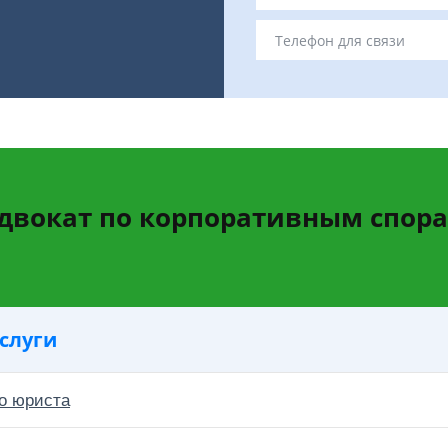
двокат по корпоративным спор
слуги
о юриста