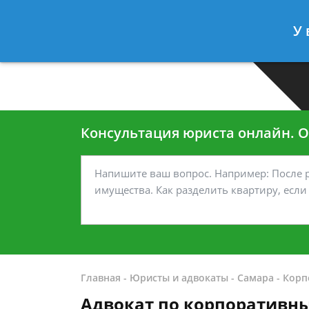
Москва
Санкт-Петербург
У 
7 499-938-45-40
7 812-467-35
Консультация юриста онлайн. От
Главная
-
Юристы и адвокаты
-
Самара
-
Корп
Адвокат по корпоративн