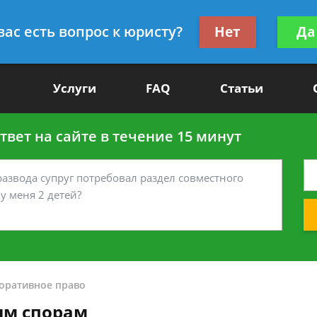
Получите консул
вас есть вопрос к юристу?
Нет
Да
-90
бес
Услуги
FAQ
Статьи
вет на сайте в течение 15 минут
оративное право
ым спорам