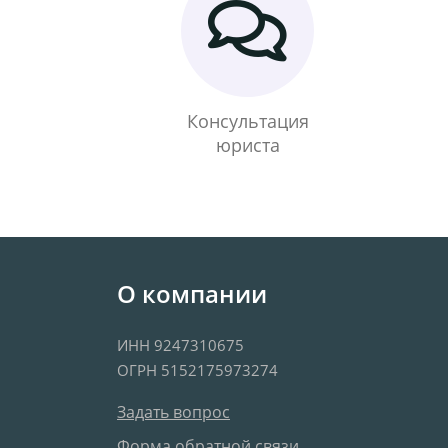
Консультация
юриста
О компании
ИНН 9247310675
ОГРН 5152175973274
Задать вопрос
Форма обратной связи