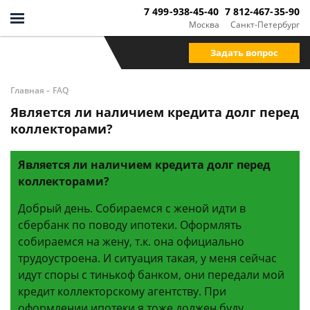
7 499-938-45-40
7 812-467-35-90
Москва
Санкт-Петербург
Задать вопрос
-
Главная
FAQ
Является ли наличием кредита долг перед
коллекторами?
Является ли наличием кредита долг перед
коллекторами?
Добрый день. Собираемся с женой идти в
сбербанк по поводу ипотеки. Оформлять
собираемся на жену, т.к. она официально
трудоустроена. И ситуация такая, у меня сейчас
идут споры с тинькоф банком, они передали мой
кредит коллекторскому агентству. При
оформлении ипотеки я тоже должен буду