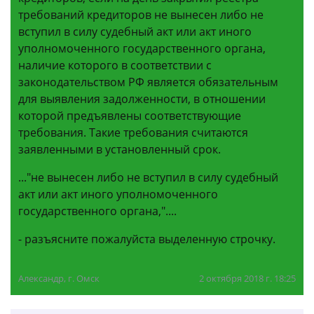
требований кредиторов не вынесен либо не
вступил в силу судебный акт или акт иного
уполномоченного государственного органа,
наличие которого в соответствии с
законодательством РФ является обязательным
для выявления задолженности, в отношении
которой предъявлены соответствующие
требования. Такие требования считаются
заявленными в установленный срок.
..."не вынесен либо не вступил в силу судебный
акт или акт иного уполномоченного
государственного органа,"....
- разъясните пожалуйста выделенную строчку.
Александр, г. Омск
2 октября 2018 г. 18:25