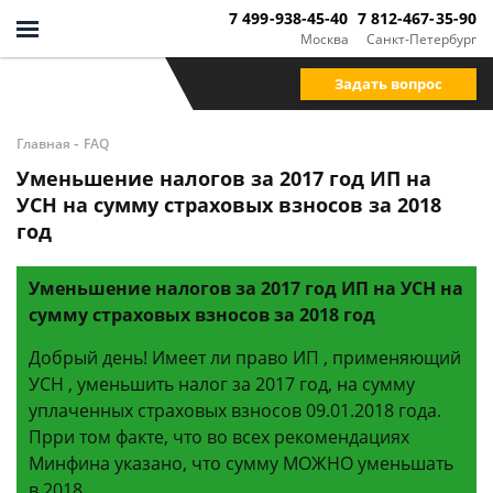
7 499-938-45-40
7 812-467-35-90
Москва
Санкт-Петербург
Задать вопрос
-
Главная
FAQ
Уменьшение налогов за 2017 год ИП на
УСН на сумму страховых взносов за 2018
год
Уменьшение налогов за 2017 год ИП на УСН на
сумму страховых взносов за 2018 год
Добрый день! Имеет ли право ИП , применяющий
УСН , уменьшить налог за 2017 год, на сумму
уплаченных страховых взносов 09.01.2018 года.
Прри том факте, что во всех рекомендациях
Минфина указано, что сумму МОЖНО уменьшать
в 2018