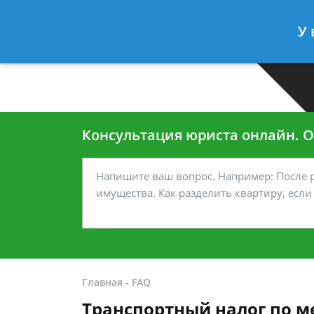
Москва
Санкт-Петербург
У 
7 499-938-45-40
7 812-467-35
Консультация юриста онлайн. От
Главная
-
FAQ
Транспортный налог по м