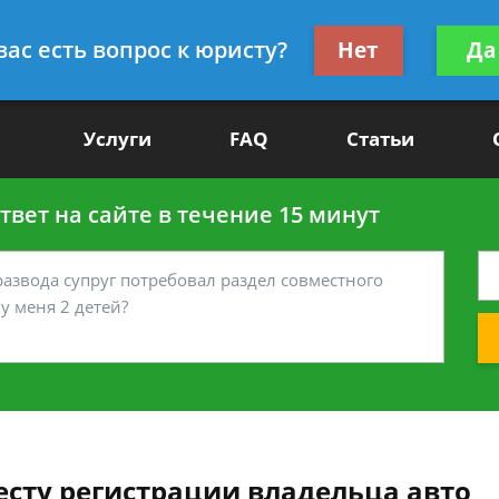
Получите консул
вас есть вопрос к юристу?
Нет
Да
-90
бес
Услуги
FAQ
Статьи
вет на сайте в течение 15 минут
есту регистрации владельца авто