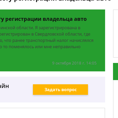
ту регистрации владельца авто
инской области. Я зарегистрирована в
регистрирован в Свердловской области, где
ю, что ранее транспортный налог начислялся
то то поменялось или мне неправильно
9 октября 2018 г. 14:05
айн
Задать вопрос