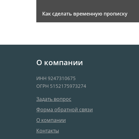
Как сделать временную прописку
О компании
ИНН 9247310675
ОГРН 5152175973274
Задать вопрос
Форма обратной связи
О компании
Контакты