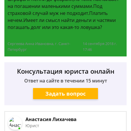
на погашении маленькими суммами.Под
страховой случай муж не подходит.Платить
нечем.Имеет ли смысл найти деньги и частями
погашать долг или это какая-то ловушка?
Сергеева Анна Ивановна, г. Санкт-
14 сентября 2018 г.
Петербург
17:46
Консультация юриста онлайн
Ответ на сайте в течении 15 минут
Задать вопрос
Анастасия Лихачева
Юрист