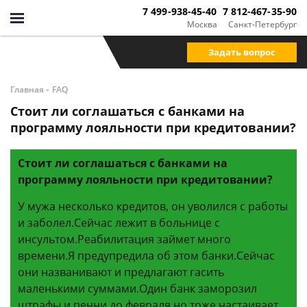
7 499-938-45-40
7 812-467-35-90
Москва
Санкт-Петербург
Задать вопрос
-
Главная
FAQ
Стоит ли соглашаться с банками на
программу лояльности при кредитовании?
Стоит ли соглашаться с банками на
программу лояльности при кредитовании?
У мужа несколько кредитов, он уволился с работы
и заболел.Сейчас лежит в больнице с
инсультом.Реабилитация займет много
времени.Я предупредила об этом банки.Сейчас
они названивают и предлагают гасить
маленькими суммами.Один банк заморозил
штрафы и пенни до февраля,но тоже настаивает