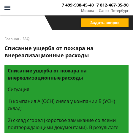
7 499-938-45-40
7 812-467-35-90
Москва
Санкт-Петербург
Задать вопрос
-
Главная
FAQ
Списание ущерба от пожара на
внереализационные расходы
Списание ущерба от пожара на
внереализационные расходы
Ситуация -
1) компания А (ОСН) сняла у компании Б (УСН)
склад;
2) склад сгорел (короткое замыкание со всеми
подтверждающими документами). В результате