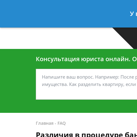
Москва
Санкт-Петербург
У 
7 499-938-45-40
7 812-467-35
Консультация юриста онлайн. От
Главная
-
FAQ
Различия в процедуре ба