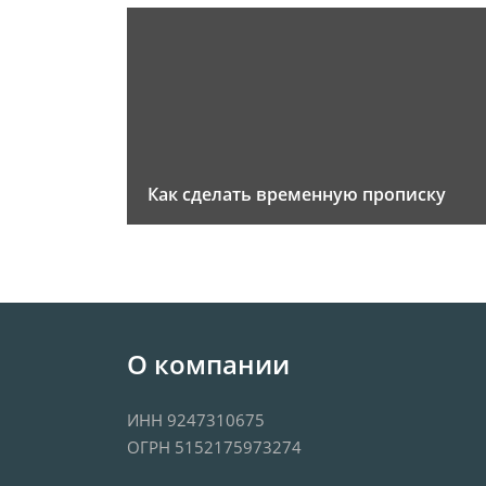
Как сделать временную прописку
О компании
ИНН 9247310675
ОГРН 5152175973274