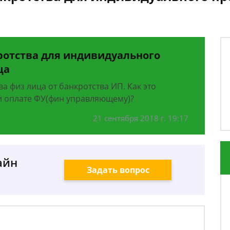
ротства для индивидуального
ца
а физ лица от банкротства ИП. Как это
и оплате ФУ(фин управляющему)?
21 сентября 2018 г. 19:17
айн
Задать вопрос