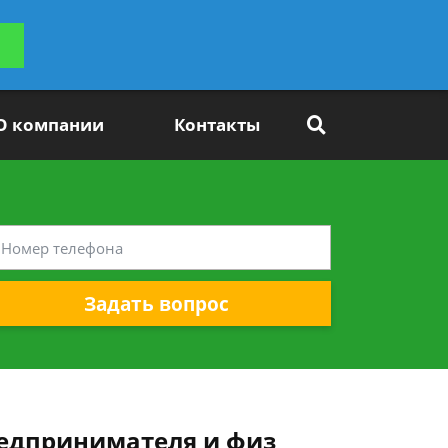
ьтацию
Задать вопрос
платно
О компании
Контакты
Задать вопрос
редпринимателя и физ