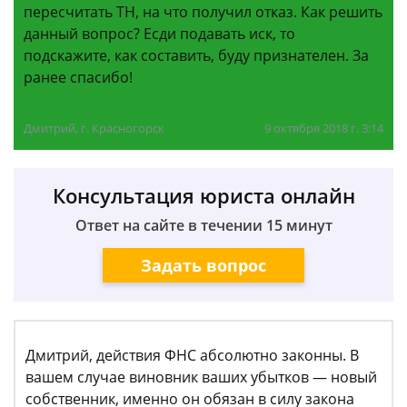
пересчитать ТН, на что получил отказ. Как решить
данный вопрос? Есди подавать иск, то
подскажите, как составить, буду признателен. За
ранее спасибо!
Дмитрий, г. Красногорск
9 октября 2018 г. 3:14
Консультация юриста онлайн
Ответ на сайте в течении 15 минут
Задать вопрос
Дмитрий, действия ФНС абсолютно законны. В
вашем случае виновник ваших убытков — новый
собственник, именно он обязан в силу закона