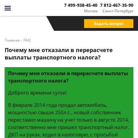
7 499-938-45-40
7 812-467-35-90
Москва
Санкт-Петербург
Задать вопрос
-
Главная
FAQ
Почему мне отказали в перерасчете
выплаты транспортного налога?
Почему мне отказали в перерасчете выплаты
транспортного налога?
Доброго времени суток!
В феврале 2014 года продал автомобиль,
мощностью свыше 250л.с., новый собственник
переставил машину на учет только в августе 2014,
соответственно мне пришел транспортный налог.
ДКП на руках, ходил в налоговую, с просьбой