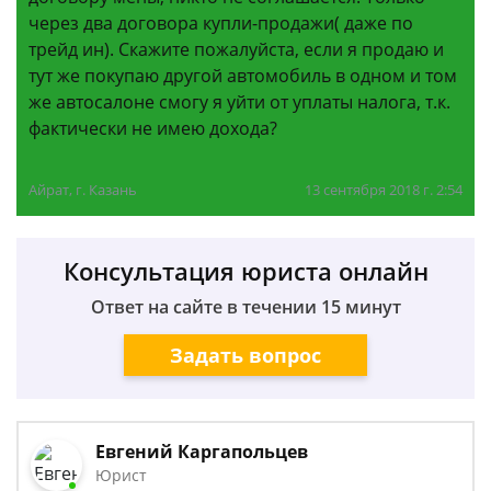
через два договора купли-продажи( даже по
трейд ин). Скажите пожалуйста, если я продаю и
тут же покупаю другой автомобиль в одном и том
же автосалоне смогу я уйти от уплаты налога, т.к.
фактически не имею дохода?
Айрат, г. Казань
13 сентября 2018 г. 2:54
Консультация юриста онлайн
Ответ на сайте в течении 15 минут
Задать вопрос
Евгений Каргапольцев
Юрист