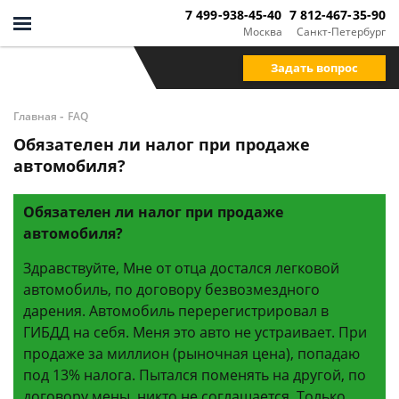
7 499-938-45-40
7 812-467-35-90
Москва
Санкт-Петербург
Задать вопрос
-
Главная
FAQ
Обязателен ли налог при продаже
автомобиля?
Обязателен ли налог при продаже
автомобиля?
Здравствуйте, Мне от отца достался легковой
автомобиль, по договору безвозмездного
дарения. Автомобиль перерегистрировал в
ГИБДД на себя. Меня это авто не устраивает. При
продаже за миллион (рыночная цена), попадаю
под 13% налога. Пытался поменять на другой, по
договору мены, никто не соглашается. Только