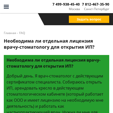
7 499-938-45-40
7 812-467-35-90
Москва
Санкт-Петербург
Задать вопрос
-
Главная
FAQ
Необходима ли отдельная лицензия
врачу-стоматологу для открытия ИП?
Необходима ли отдельная лицензия врачу-
стоматологу для открытия ИП?
Добрый день. Я врач-стоматолог с действующим
сертификатом специалиста. Собираюсь открыть
ИП, арендовать кресло в действующем
стоматологическом кабинете (который работает
как ООО и имеет лицензию на необходимую мне
деятельность) и работать как
частнопрактикующий врач. Нужна ли мне для