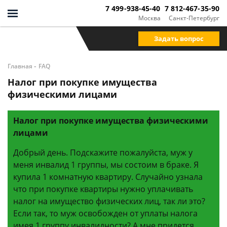
7 499-938-45-40
7 812-467-35-90
Москва
Санкт-Петербург
Задать вопрос
-
Главная
FAQ
Налог при покупке имущества
физическими лицами
Налог при покупке имущества физическими
лицами
Добрый день. Подскажите пожалуйста, муж у
меня инвалид 1 группы, мы состоим в браке. Я
купила 1 комнатную квартиру. Случайно узнала
что при покупке квартиры нужно уплачивать
налог на имущество физических лиц, так ли это?
Если так, то муж освобожден от уплаты налога
имея 1 группу инвалидности? А мне придется