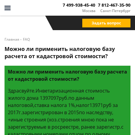
7 499-938-45-40
7 812-467-35-90
Москва
Санкт-Петербург
Задать вопрос
-
Главная
FAQ
Можно ли применить налоговую базу
расчета от кадастровой стоимости?
Можно ли применить налоговую базу расчета
от кадастровой стоимости?
Здрасвуйте.Инветаризационная стоимость
жилого дома 1397097руб.по данным
налоговой,ставка налога 1%,налог13971руб за
2017г.зарегистрирован в 2015по наследству,
+иные строения (хоз.строения мною пока не
зарегиструемые в росреестре, ранее зарегистр.с
кадастровыми номерами отцом по одному