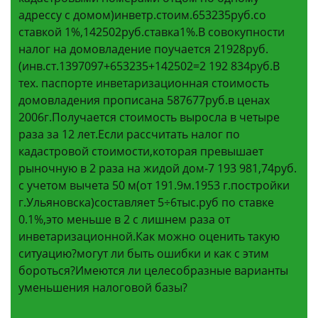
адрессу с домом)инветр.стоим.653235руб.со
ставкой 1%,142502руб.ставка1%.В совокупности
налог на домовладение поучается 21928руб.
(инв.ст.1397097+653235+142502=2 192 834руб.В
тех. паспорте инветаризационная стоимость
домовладения прописана 587677руб.в ценах
2006г.Получается стоимость выросла в четыре
раза за 12 лет.Если рассчитать налог по
кадастровой стоимости,которая превышает
рыночную в 2 раза на жидой дом-7 193 981,74руб.
с учетом вычета 50 м(от 191.9м.1953 г.постройки
г.Ульяновска)составляет 5÷6тыс.руб по ставке
0.1%,это меньше в 2 с лишнем раза от
инветаризационной.Как можно оценить такую
ситуацию?могут ли быть ошибки и как с этим
бороться?Имеются ли целесобразные варианты
уменьшения налоговой базы?