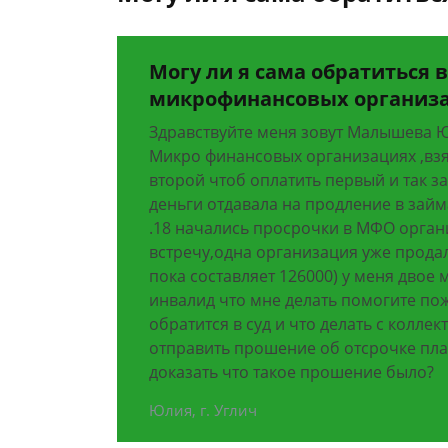
Могу ли я сама обратиться в
микрофинансовых организ
Здравствуйте меня зовут Малышева Ю
Микро финансовых организациях ,взя
второй чтоб оплатить первый и так з
деньги отдавала на продление в займа
.18 начались просрочки в МФО орган
встречу,одна организация уже прода
пока составляет 126000) у меня двое м
инвалид что мне делать помогите пож
обратится в суд и что делать с колл
отправить прошение об отсрочке пла
доказать что такое прошение было?
Юлия, г. Углич