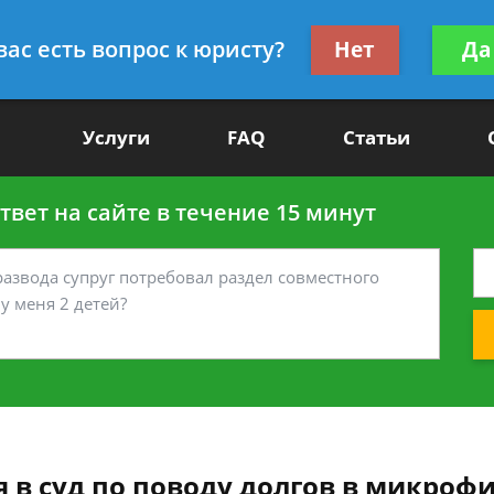
Получите консул
вас есть вопрос к юристу?
Нет
Да
-90
бес
Услуги
FAQ
Статьи
вет на сайте в течение 15 минут
я в суд по поводу долгов в микро