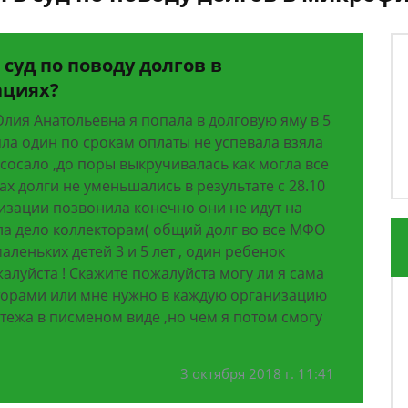
 суд по поводу долгов в
ациях?
лия Анатольевна я попала в долговую яму в 5
ла один по срокам оплаты не успевала взяла
асосало ,до поры выкручивалась как могла все
х долги не уменьшались в результате с 28.10
изации позвонила конечно они не идут на
ла дело коллекторам( общий долг во все МФО
аленьких детей 3 и 5 лет , один ребенок
алуйста ! Скажите пожалуйста могу ли я сама
екторами или мне нужно в каждую организацию
тежа в писменом виде ,но чем я потом смогу
3 октября 2018 г. 11:41