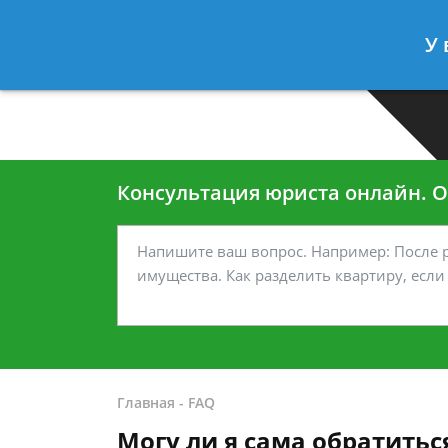
Москва
Санкт-Петербург
У 
7 499-938-45-40
7 812-467-35
Консультация юриста онлайн. От
Главная
-
FAQ
Могу ли я сама обратитьс