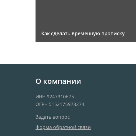
Как сделать временную прописку
О компании
ИНН 9247310675
ОГРН 5152175973274
Задать вопрос
Форма обратной связи