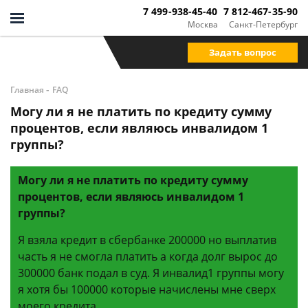
7 499-938-45-40
7 812-467-35-90
Москва
Санкт-Петербург
Задать вопрос
-
Главная
FAQ
Могу ли я не платить по кредиту сумму
процентов, если являюсь инвалидом 1
группы?
Могу ли я не платить по кредиту сумму
процентов, если являюсь инвалидом 1
группы?
Я взяла кредит в сбербанке 200000 но выплатив
часть я не смогла платить а когда долг вырос до
300000 банк подал в суд. Я инвалид1 группы могу
я хотя бы 100000 которые начислены мне сверх
моего кредита