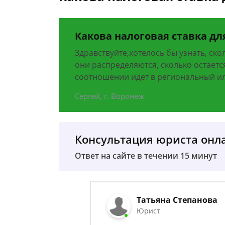
Какова налоговая ставка д
Здравствуйте,хотелось бы узнать, ско
они распределяются, сколько остаетс
соотношении идет в региональный и
Сергей, г. Воронеж
Консультация юриста онл
Ответ на сайте в течении 15 минут
Татьяна Степанова
Юрист