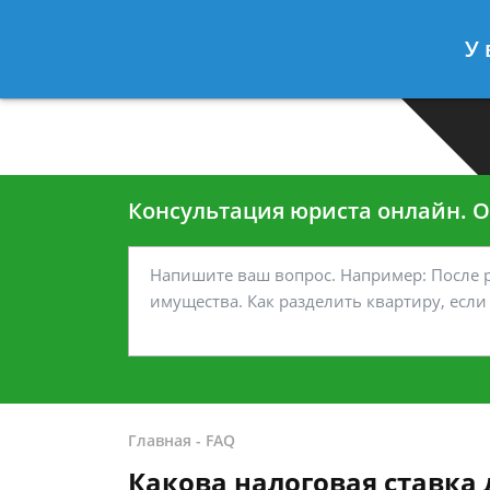
Москва
Санкт-Петербург
У 
7 499-938-45-40
7 812-467-35
Консультация юриста онлайн. От
Главная
-
FAQ
Какова налоговая ставка