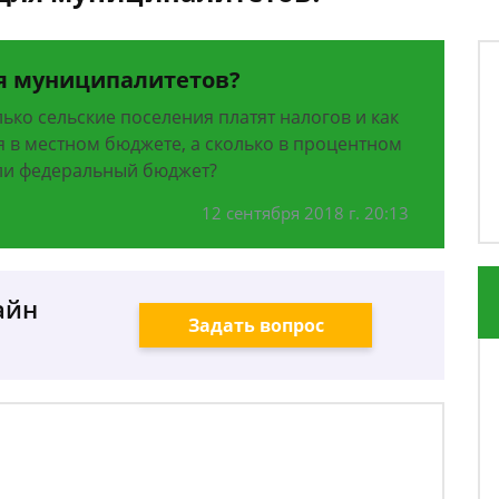
ля муниципалитетов?
лько сельские поселения платят налогов и как
я в местном бюджете, а сколько в процентном
ли федеральный бюджет?
12 сентября 2018 г. 20:13
айн
Задать вопрос