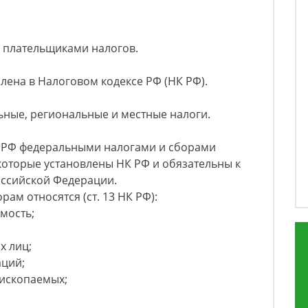
 плательщиками налогов.
лена в Налоговом кодексе РФ (НК РФ).
ьные, региональные и местные налоги.
 НК РФ федеральными налогами и сборами
которые установлены НК РФ и обязательны к
оссийской Федерации.
ам относятся (ст. 13 НК РФ):
мость;
х лиц;
аций;
 ископаемых;