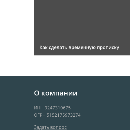
Как сделать временную прописку
О компании
ИНН 9247310675
ОГРН 5152175973274
Задать вопрос