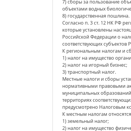
7) сборы за пользование объ
объектами водных биологиче
8) государственная пошлина.
Согласно п. 3 ст. 12 НК РФ 
которые установлены настоя
Российской Федерации о нало
соответствующих субъектов 
К региональным налогам и сбо
1) налог на имущество орган
2) налог на игорный бизнес;
3) транспортный налог.
Местные налоги и сборы уст
нормативными правовыми ак
муниципальных образований о
территориях соответствующи
предусмотрено Налоговым ко
К местным налогам относятся (
1) земельный налог;
2) налог на имущество физиче