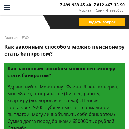
7 499-938-45-40
7 812-467-35-90
Москва
Санкт-Петербург
Задать вопрос
-
Главная
FAQ
Как законным способом можно пенсионеру
стать банкротом?
Как законным способом можно пенсионеру
стать банкротом?
Здравствуйте. Меня зовут Фаина. Я пенсионерка,
мне 58 лет, потеряла всё (бизнес, работу,
квартиру (доллоровая ипотека)). Пенсия
составляет 9200 рублей вместе с социальной
выплатой. Могу ли я объявить себя банкротом?
Сумма долга перед банками 650000 тыс рублей.
Спасибо.