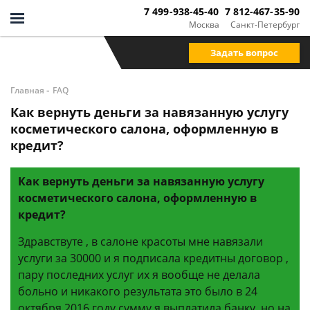
7 499-938-45-40
7 812-467-35-90
Москва
Санкт-Петербург
Задать вопрос
-
Главная
FAQ
Как вернуть деньги за навязанную услугу
косметического салона, оформленную в
кредит?
Как вернуть деньги за навязанную услугу
косметического салона, оформленную в
кредит?
Здравствуте , в салоне красоты мне навязали
услуги за 30000 и я подписала кредитны договор ,
пару последних услуг их я вообще не делала
больно и никакого результата это было в 24
октября 2016 году сумму я выплатила банку, но на