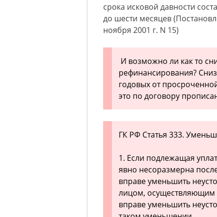
срока исковой давности сост
до шести месяцев (Постановл
ноября 2001 г. N 15)
И возможно ли как то сни
рефинансирования? Снизи
годовых от просроченной
это по договору прописан
ГК РФ Статья 333. Умень
1. Если подлежащая уплат
явно несоразмерна после
вправе уменьшить неусто
лицом, осуществляющим 
вправе уменьшить неусто
таком уменьшении.