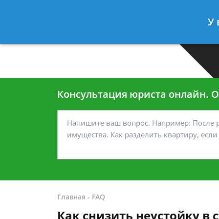
Москва
Санкт-Петербург
У 
7 499-938-45-40
7 812-467-35
Консультация юриста онлайн. От
Главная
-
FAQ
Как снизить неустойку в 