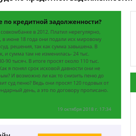
де по кредитной задолженности?
 совкомбанке в 2012. Платил нерегулярно,
, в июне 18 года они подали иск мировому
 суд. решения, так как сумма завышена. В
, и сумма там не изменилась- 24 тыс.
0-90 тысяч. В итоге просят около 110 тыс.
Как я понял срок исковой давности они не
рым? И возможно ли как то снизить пеню до
ит суд пеню? Ведь они просят 120 годовых от
ндарный день, а это по договору прописано.
19 октября 2018 г. 17:34
айн