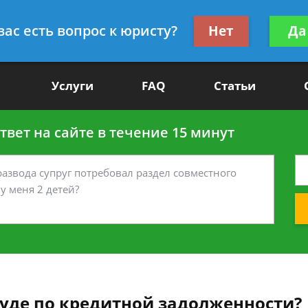
Получите консул
вас есть вопрос к юристу?
Нет
Да
-90
бес
Услуги
FAQ
Статьи
вет на сайте в течение 15 минут
суде по кредитной задолженности?