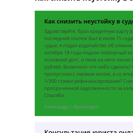
Как снизить неустойку в су
Здравствуйте, брал кредитную карту в
последний платеж был в июле 15 года
судье, я подал ходатайство об отмене
октябре 18 года подали повторный иск
основной долг, и пеня на него около 8
рублей. Возможно что либо сделать? 
пропустили с первым иском, а со вто
1/300 ставки рефинансирования? Сниз
просроченной задолженности за кале
Спасибо.
Александр, г. Красноярск
Консультация юриста онл