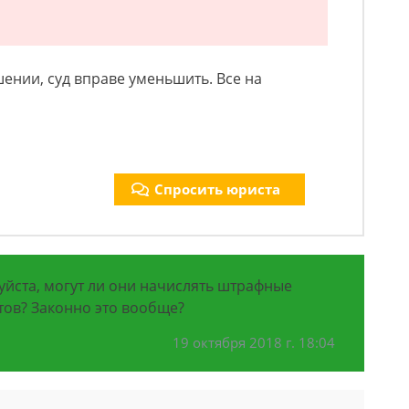
ении, суд вправе уменьшить. Все на
Спросить юриста
уйста, могут ли они начислять штрафные
тов? Законно это вообще?
19 октября 2018 г. 18:04