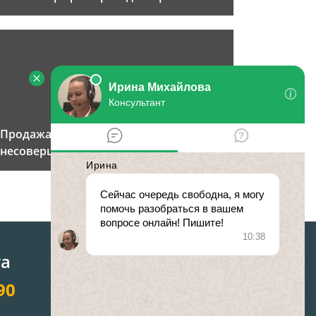
Продажа квартиры с
несовершеннолетним собственником
та
90