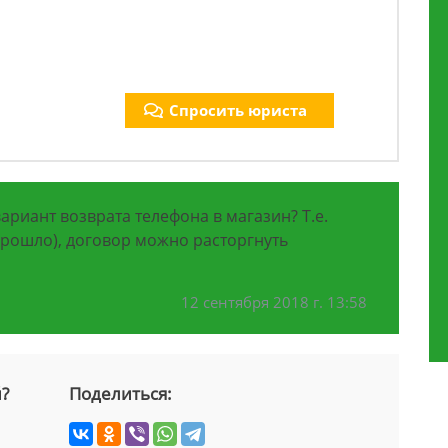
Спросить юриста
ариант возврата телефона в магазин? Т.е.
прошло), договор можно расторгнуть
12 сентября 2018 г. 13:58
й?
Поделиться: