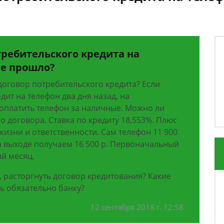
требительского кредита на
не прошло?
договор потребительского кредита? Если
дит на телефон два дня назад, на
оплатить телефон за наличные. Можно ли
 договора. Ставка по кредиту 18,553%. Плюс
изни и ответственности. Сам телефон 11 900
на выходе получаем 16 500 р. Первоначальный
ый месяц.
, расторгнуть договор кредитования? Какие
ь обязательно банку?
12 сентября 2018 г. 12:58