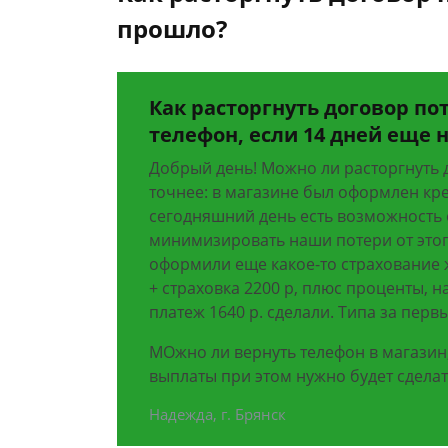
прошло?
Как расторгнуть договор по
телефон, если 14 дней еще 
Добрый день! Можно ли расторгнуть 
точнее: в магазине был оформлен кре
сегодняшний день есть возможность 
минимизировать наши потери от этого
оформили еще какое-то страхование ж
+ страховка 2200 р, плюс проценты, 
платеж 1640 р. сделали. Типа за перв
МОжно ли вернуть телефон в магазин
выплаты при этом нужно будет сделат
Надежда, г. Брянск