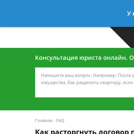
Москва
Санкт-Петербург
У 
7 499-938-45-40
7 812-467-35
Консультация юриста онлайн. От
Главная
-
FAQ
Как расторгнуть договор 