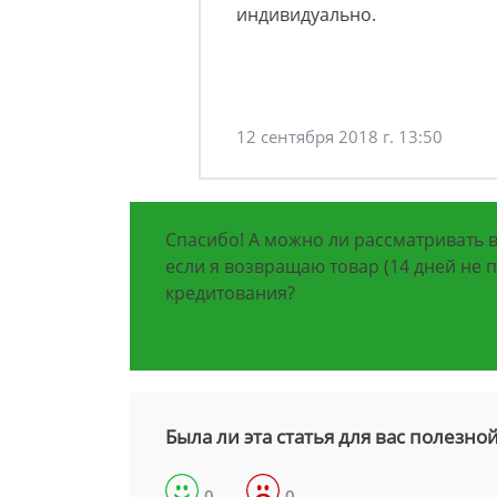
индивидуально.
12 сентября 2018 г. 13:50
Спасибо! А можно ли рассматривать в
если я возвращаю товар (14 дней не 
кредитования?
Была ли эта статья для вас полезно
0
0