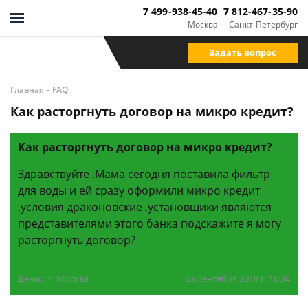
7 499-938-45-40
7 812-467-35-90
Москва
Санкт-Петербург
Задать вопрос
-
Главная
FAQ
Как расторгнуть договор на микро кредит?
Как расторгнуть договор на микро кредит?
Здравствуйте .Мама сегодня поставила фильтр
для воды и ей сразу оформили микро кредит
,условия драконовские .установщики являются
представителями этого банка подскажите я могу
расторгнуть договор?
Денис, г. Москва
28 сентября 2018 г. 16:34