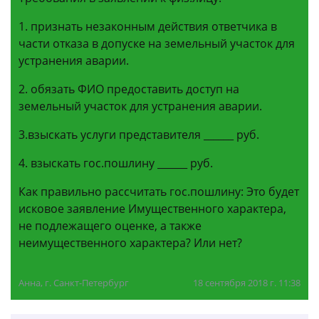
1. признать незаконным действия ответчика в
части отказа в допуске на земельный участок для
устранения аварии.
2. обязать ФИО предоставить доступ на
земельный участок для устранения аварии.
3.взыскать услуги представителя ______ руб.
4. взыскать гос.пошлину ______ руб.
Как правильно рассчитать гос.пошлину: Это будет
исковое заявление Имущественного характера,
не подлежащего оценке, а также
неимущественного характера? Или нет?
Анна, г. Санкт-Петербург
18 сентября 2018 г. 11:38