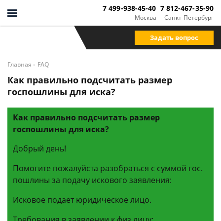
7 499-938-45-40
7 812-467-35-90
Москва
Санкт-Петербург
Задать вопрос
-
Главная
FAQ
Как правильно подсчитать размер
госпошлины для иска?
Как правильно подсчитать размер
госпошлины для иска?
Добрый день!
Помогите пожалуйста разобраться с суммой гос.
пошлины за подачу искового заявления:
Исковое подает юридическое лицо.
Требования в заявлении к физ.лицу: