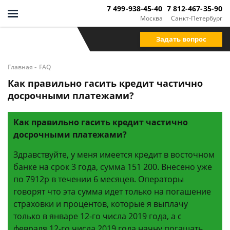
7 499-938-45-40
7 812-467-35-90
Москва
Санкт-Петербург
Задать вопрос
-
Главная
FAQ
Как правильно гасить кредит частично
досрочными платежами?
Как правильно гасить кредит частично
досрочными платежами?
Здравствуйте, у меня имеется кредит в восточном
банке на срок 3 года, сумма 151 200. Внесено уже
по 7912р в течении 6 месяцев. Операторы
говорят что эта сумма идет только на погашение
страховки и процентов, которые я выплачу
только в январе 12-го числа 2019 года, а с
февраля 12-го числа 2019 года начну погашать