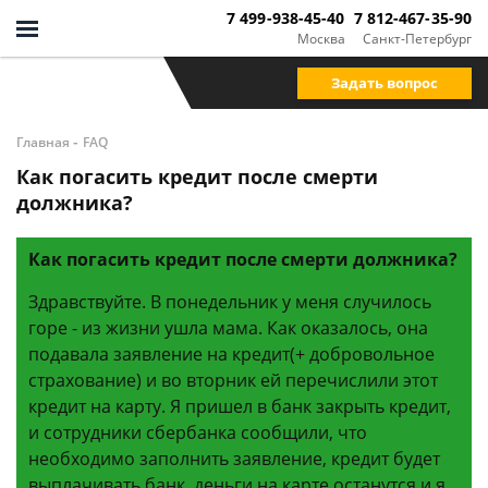
7 499-938-45-40
7 812-467-35-90
Москва
Санкт-Петербург
Задать вопрос
-
Главная
FAQ
Как погасить кредит после смерти
должника?
Как погасить кредит после смерти должника?
Здравствуйте. В понедельник у меня случилось
горе - из жизни ушла мама. Как оказалось, она
подавала заявление на кредит(+ добровольное
страхование) и во вторник ей перечислили этот
кредит на карту. Я пришел в банк закрыть кредит,
и сотрудники сбербанка сообщили, что
необходимо заполнить заявление, кредит будет
выплачивать банк, деньги на карте останутся и я