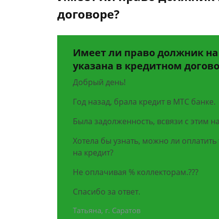
договоре?
Имеет ли право должник на 
указана в кредитном догов
Добрый день!
Год назад, брала кредит в МТС банке.
Была задолженность, всвязи с этим н
Хотела бы узнать, можно ли оплатить 
на кредит?
Не оплачивая % коллекторам.???
Спасибо за ответ.
Татьяна, г. Саратов