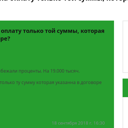
оплату только той суммы, которая
оре?
абежали проценты. На 19.000 тысяч.
только ту сумму которая указанна в договоре
18 сентября 2018 г. 16:30