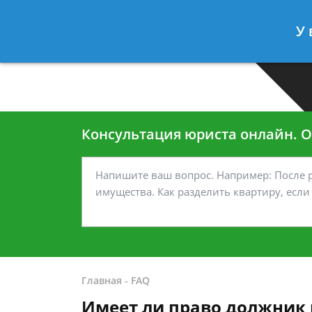
Москва
Санкт-Петербург
У 
7 499-938-45-40
7 812-467-35
Консультация юриста онлайн. От
Главная
-
FAQ
Имеет ли право должник 