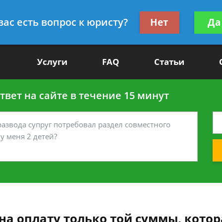
Получите консул
вас есть вопрос к юристу?
Нет
Да
-90
бес
Услуги
FAQ
Статьи
вет на сайте в течение 15 минут
на оплату только той суммы, котор