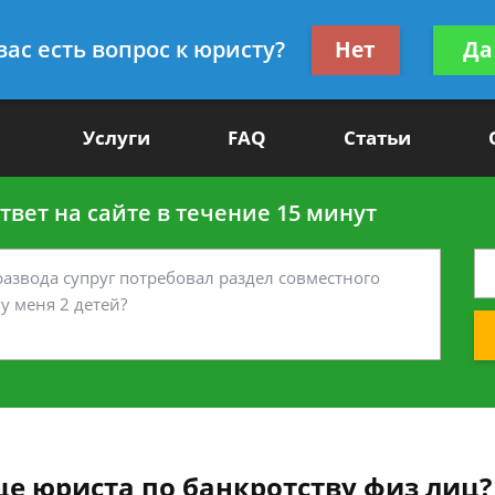
Получите консул
вас есть вопрос к юристу?
Нет
Да
-90
бес
Услуги
FAQ
Статьи
вет на сайте в течение 15 минут
це юриста по банкротству физ лиц?