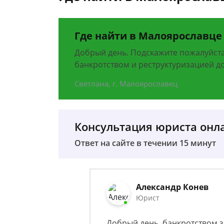
Где найти в Малоярославце
Добрый день. Подскажите пожалуйст
банкротством и реструктуризацией д
Светлана, г. Малоярославец
Консультация юриста онл
Ответ на сайте в течении 15 минут
Александр Конев
Юрист
Добрый день, банкротством 