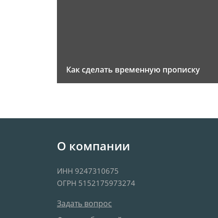
Как сделать временную прописку
О компании
ИНН 9247310675
ОГРН 5152175973274
Задать вопрос