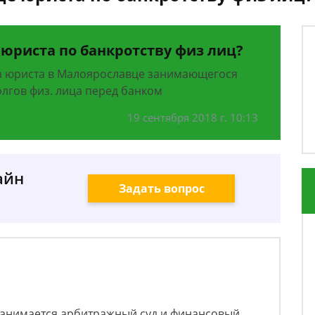
 юриста по банкротству физ лиц?
а юриста в Малоярославце занимающегося
олгов физ. лица перед банком
19 сентября 2018 г. 10:13
айн
Задать вопрос
занимается арбитражный суд и финансовый