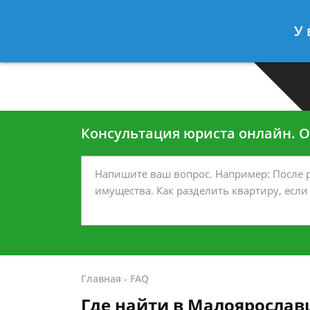
Москва
Санкт-Петербург
У 
7 499-938-45-40
7 812-467-35
Консультация юриста онлайн. От
Главная
-
FAQ
Где найти в Малоярослав