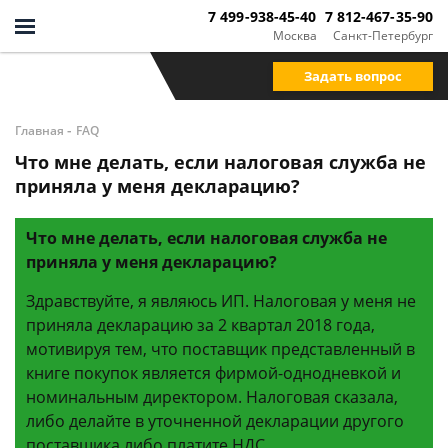
7 499-938-45-40
7 812-467-35-90
Москва
Санкт-Петербург
Задать вопрос
-
Главная
FAQ
Что мне делать, если налоговая служба не
приняла у меня декларацию?
Что мне делать, если налоговая служба не
приняла у меня декларацию?
Здравствуйте, я являюсь ИП. Налоговая у меня не
приняла декларацию за 2 квартал 2018 года,
мотивируя тем, что поставщик представленный в
книге покупок является фирмой-однодневкой и
номинальным директором. Налоговая сказала,
либо делайте в уточненной декларации другого
поставщика либо платите НДС.