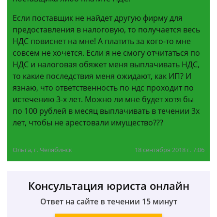
Если поставщик не найдет другую фирму для
предоставления в налоговую, то получается весь
НДС повиснет на мне! А платить за кого-то мне
совсем не хочется. Если я не смогу отчитаться по
НДС и налоговая обяжет меня выплачивать НДС,
то какие последствия меня ожидают, как ИП? И
язнаю, что ответственность по ндс проходит по
истечению 3-х лет. Можно ли мне будет хотя бы
по 100 рублей в месяц выплачивать в течении 3х
лет, чтобы не арестовали имущество???
Ольга, г. Челябинск
18 сентября 2018 г. 7:06
Консультация юриста онлайн
Ответ на сайте в течении 15 минут