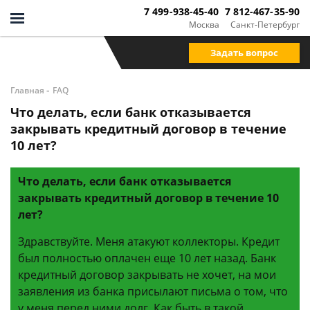
7 499-938-45-40
7 812-467-35-90
Москва
Санкт-Петербург
Задать вопрос
-
Главная
FAQ
Что делать, если банк отказывается
закрывать кредитный договор в течение
10 лет?
Что делать, если банк отказывается
закрывать кредитный договор в течение 10
лет?
Здравствуйте. Меня атакуют коллекторы. Кредит
был полностью оплачен еще 10 лет назад. Банк
кредитный договор закрывать не хочет, на мои
заявления из банка присылают письма о том, что
у меня перед ними долг. Как быть в такой