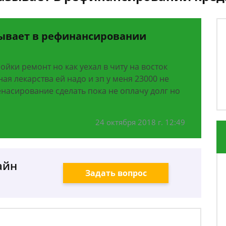
азывает в рефинансировании
йки ремонт но как уехал в читу на восток
ая лекарства ей надо и зп у меня 23000 не
енасирование сделать пока не оплачу долг но
24 октября 2018 г. 12:49
айн
Задать вопрос