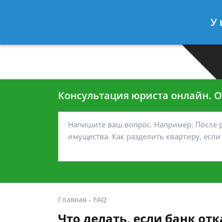
Москва
Санкт-Петербург
У 
7 499-938-45-40
7 812-467-35
Консультация юриста онлайн. От
Главная
-
FAQ
Что делать, если банк от