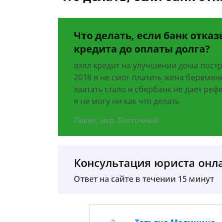
Что делать, если банк отк
кредита до оплаты долга?
взял кредит на улучшении дома постро
2018 я не смог платить жена беременн
хватать стало и сбербанк не дает реф
я не могу ни как что делать
Павел, мкр. Восточный
Консультация юриста онл
Ответ на сайте в течении 15 минут