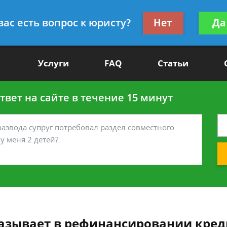
Получите консул
вас есть вопрос к юристу?
Нет
Да
-90
бес
Услуги
FAQ
Статьи
вет на сайте в течение 15 минут
казывает в рефинансировании кред