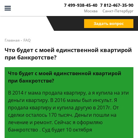
7 499-938-45-40
7 812-467-35-90
Москва
Санкт-Петербург
Задать вопрос
-
Главная
FAQ
Что будет с моей единственной квартирой
при банкротстве?
Что будет с моей единственной квартирой
при банкротстве?
В 2014 г мама продала квартиру, а я купила на эти
деньги квартиру. В 2016 мамы был инсульт. Я
продала квартиру и купила другую в 2017г. От
сделки осталось 170 тысяч. Деньги пошли на
лечение и ремонт. Сейчас я оформляю
банкротство . Суд будет 10 октября