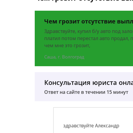
Чем грозит отсутствие выпл
Здравствуйте, купил б/у авто под залог
платил потом перестал авто продал, 
чем мне это грозит,
Саша, г. Волгоград
Консультация юриста онл
Ответ на сайте в течении 15 минут
здравствуйте Александр