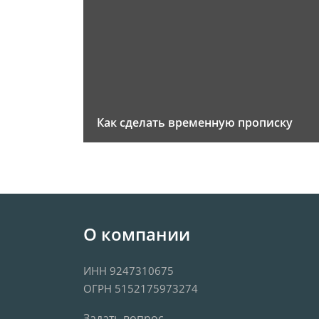
Как сделать временную прописку
О компании
ИНН 9247310675
ОГРН 5152175973274
Задать вопрос