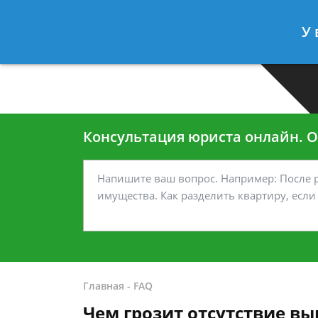
Москва
Санкт-Петербург
У 
7 499-938-45-40
7 812-467-35
Консультация юриста онлайн. От
Главная
-
FAQ
Чем грозит отсутствие вы