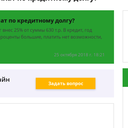
ат по кредитному долгу?
 внес 25% от суммы 630 т.р. В кредит, год
проценты большие, платить нет возможности,
25 октября 2018 г. 18:21
айн
Задать вопрос