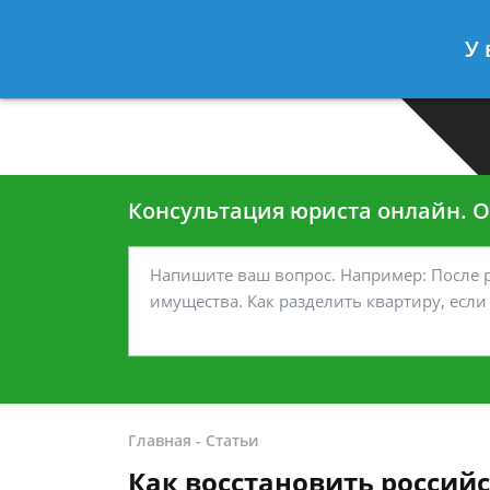
Москва
Санкт-Петербург
У 
7 499-938-45-40
7 812-467-35
Консультация юриста онлайн. От
Главная
-
Статьи
Как восстановить россий