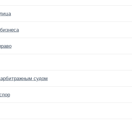
 лица
 бизнеса
право
 арбитражным судом
спор