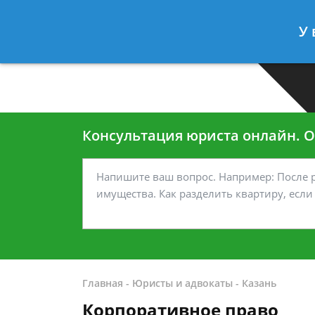
Москва
Санкт-Петербург
У 
7 499-938-45-40
7 812-467-35
Консультация юриста онлайн. От
Главная
-
Юристы и адвокаты
-
Казань
Корпоративное право