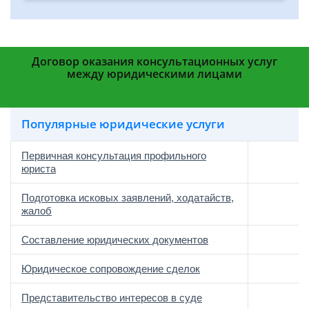
Договор оказания консультационных услуг
между юридическими лицами
Популярные юридические услуги
Первичная консультация профильного
юриста
Подготовка исковых заявлений, ходатайств,
жалоб
Составление юридических документов
Юридическое сопровождение сделок
о
Представительство интересов в суде